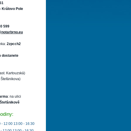
61
- Královo Pole
20 599
notarbrno.eu
nka:
2zpcch2
m dostanete
ast. Kartouzská)
 Štefánikova)
arma
: na ulici
 Štefánikově
odiny:
 - 12:00 13:00 - 16:30
 - 12:00 13:00 - 16:30