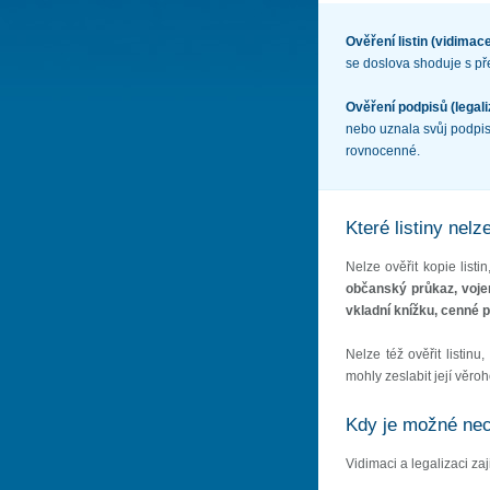
Ověření listin (vidimac
se doslova shoduje s př
Ověření podpisů (legal
nebo uznala svůj podpis
rovnocenné.
Které listiny nelz
Nelze ověřit kopie listi
občanský průkaz, vojen
vkladní knížku, cenné p
Nelze též ověřit listinu
mohly zeslabit její věr
Kdy je možné nech
Vidimaci a legalizaci za