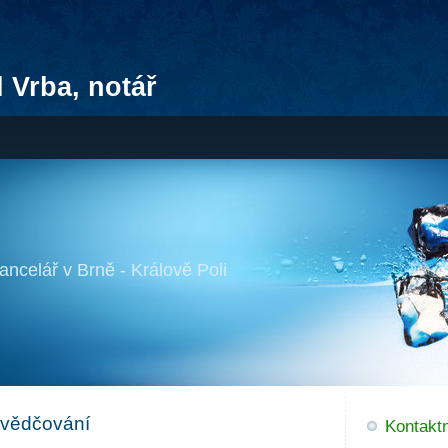
 Vrba, notář
ancelář v Brně - Králově Poli
svědčování
Kontaktn