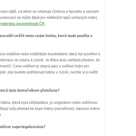
znam států, na které se vztahuje Úmluva o Apostile a seznam
vobození se může týkat jen některých typů veřejných listin)
nisterstva spravedlnosti ČR
.
celáři ověřit nebo vydat listinu, která bude použita v
ána notářem nebo notářským kandidátem, který byl pověřen k
idimace ve vztahu k cizině. Je třeba tedy nahlásit předem, že
hraničí. Cena ověření je stejná jako u ověření listin pro
jisti, zda budete potřebovat listinu v cizině, nechte si ji ověřit
y, která byla tlumočníkem přeložena?
listina, která byla překládána, je originálem nebo ověřenou
ipojí svůj překlad ke kopii listiny (neověřené), takovou listinu
.
otářem superlegalizována?