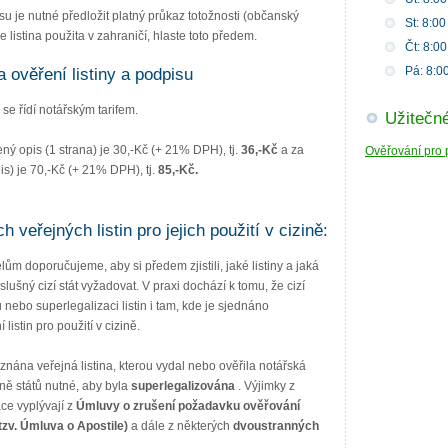
u je nutné předložit platný průkaz totožnosti (občanský
St: 8:00
 listina použita v zahraničí, hlaste toto předem.
Čt: 8:00
Pá: 8:00
ověření listiny a podpisu
se řídí notářským tarifem.
Užitečn
ý opis (1 strana) je 30,-Kč (+ 21% DPH), tj.
36,-Kč
a za
Ověřování pro p
s) je 70,-Kč (+ 21% DPH), tj.
85,-Kč.
veřejných listin pro jejich použití v cizině:
lům doporučujeme, aby si předem zjistili, jaké listiny a jaká
lušný cizí stát vyžadovat. V praxi dochází k tomu, že cizí
 nebo superlegalizaci listin i tam, kde je sjednáno
istin pro použití v cizině.
uznána veřejná listina, kterou vydal nebo ověřila notářská
ině států nutné, aby byla
superlegalizována
. Výjimky z
ce vyplývají z
Úmluvy o zrušení požadavku ověřování
(tzv. Úmluva o Apostile)
a dále z některých
dvoustranných