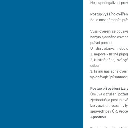
Ne, superlegalizaci prov
Postup vyššího ověření 
Sb. o mezinárodním pr
Vyšší ověření se používá
nebylo sjednáno osvobo
právní pomoci.
U listin vydaných nebo o
1, nejprve k listině přip
2, k listině připojí své 
odbor
3, listinu následně ověří
vykonávající působnost
Postup při ověření tzv.
Úmluva o zrušení požada
zjednodušila postup ověř
lze využít pro všechny ty
spravedlnosti ČR. Proces
Apostilou.
.