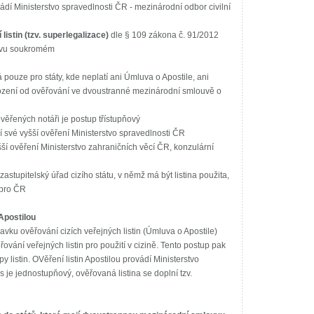
ádí Ministerstvo spravedlnosti ČR - mezinárodní odbor civilní
listin (tzv. superlegalizace)
dle § 109 zákona č. 91/2012
ávu soukromém
 pouze pro státy, kde neplatí ani Úmluva o Apostile, ani
zení od ověřování ve dvoustranné mezinárodní smlouvě o
věřených notáři je postup třístupňový
ojí své vyšší ověření Ministerstvo spravedlnosti ČR
vyšší ověření Ministerstvo zahraničních věcí ČR, konzulární
 zastupitelský úřad cizího státu, v němž má být listina použita,
 pro ČR
 Apostilou
vku ověřování cizích veřejných listin (Úmluva o Apostile)
ování veřejných listin pro použití v cizině. Tento postup pak
py listin. OVěření listin Apostilou provádí Ministerstvo
 je jednostupňový, ověřovaná listina se doplní tzv.