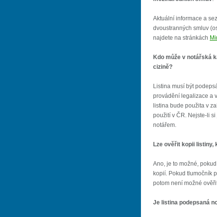
Aktuální informace a se
dvoustranných smluv (os
najdete na stránkách
Mi
Kdo může v notářská kan
cizině?
Listina musí být podeps
provádění legalizace a v
listina bude použita v za
použití v ČR. Nejste-li si 
notářem.
Lze ověřit kopii listin
Ano, je to možné, pokud 
kopií. Pokud tlumočník př
potom není možné ověřit
Je listina podepsaná n