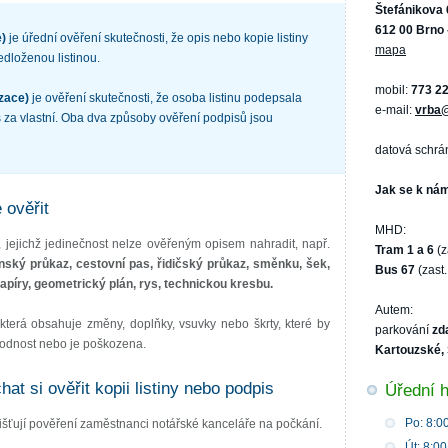
Štefánikova 
612 00 Brno 
e)
je úřední ověření skutečnosti, že opis nebo kopie listiny
mapa
edloženou listinou.
mobil:
773 2
izace)
je ověření skutečnosti, že osoba listinu podepsala
e-mail:
vrba@
 za vlastní. Oba dva způsoby ověření podpisů jsou
datová schrá
Jak se k ná
e ověřit
MHD:
n, jejichž jedinečnost nelze ověřeným opisem nahradit, např.
Tram 1 a 6
(z
ský průkaz, cestovní pas, řidičský průkaz, směnku, šek,
Bus 67
(zast.
apíry, geometrický plán, rys, technickou kresbu.
Autem:
, která obsahuje změny, doplňky, vsuvky nebo škrty, které by
parkování
zd
ohodnost nebo je poškozena.
Kartouzské,
at si ověřit kopii listiny nebo podpis
Úřední h
Po: 8:00
jišťují pověření zaměstnanci notářské kanceláře na počkání.
Út: 8:00